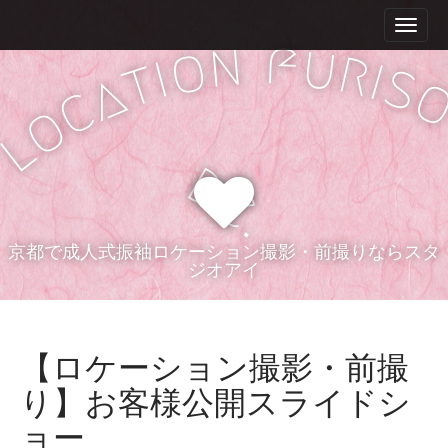
M
S
k
a
f
n
u
o
r
i
i
i
t
i
s
a
p
n
c
t
o
m
o
l
e
c
d
n
o
e
n
u
.
t
e
n
京都で成人式振袖ロケーション撮影・前撮りならスタ
ジオアイ
t
【ロケーション撮影・前撮
り】お客様公開スライドシ
ョー