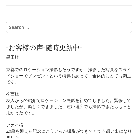
S
e
a
r
-お客様の声-随時更新中-
c
h
黒田様
f
o
京都でのロケーション撮影もそうですが、撮影した写真をスライ
r
ドショーでプレゼントという特典もあって、全体的にとても満足
:
です。
今西様
友人からの紹介でロケーション撮影を初めてしました。緊張して
ましたが、楽しくできました。違い場所でも撮影できたらもっと
よかったです。
アカイ様
20歳を迎えた記念にこういった撮影ができてとても想い出になり
ました。